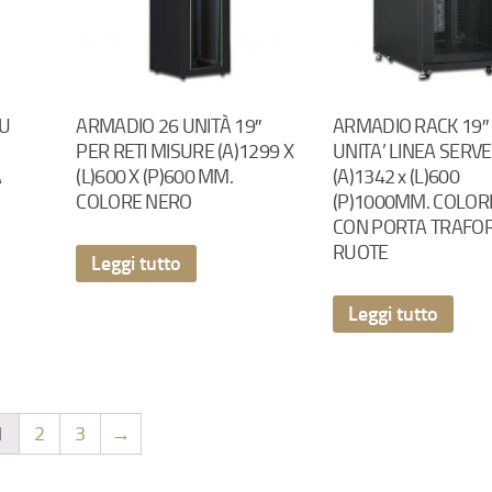
7U
ARMADIO 26 UNITÀ 19″
ARMADIO RACK 19″
PER RETI MISURE (A)1299 X
UNITA’ LINEA SERV
A
(L)600 X (P)600 MM.
(A)1342 x (L)600
COLORE NERO
(P)1000MM. COLOR
CON PORTA TRAFOR
RUOTE
Leggi tutto
Leggi tutto
1
2
3
→