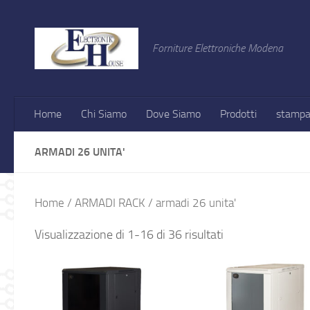
Salta al contenuto
Forniture Elettroniche Modena
Home
Chi Siamo
Dove Siamo
Prodotti
stampa
ARMADI 26 UNITA'
Home
/
ARMADI RACK
/ armadi 26 unita'
Visualizzazione di 1-16 di 36 risultati