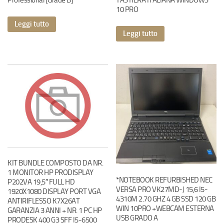
Professional [Grade B]
TASTIERA ITALIANA WINDOWS
10 PRO
Leggi tutto
Leggi tutto
KIT BUNDLE COMPOSTO DA NR.
1 MONITOR HP PRODISPLAY
*NOTEBOOK REFURBISHED NEC
P202VA 19,5″ FULL HD
VERSA PRO VK27MD-J 15,6 I5-
1920X1080 DISPLAY PORT VGA
4310M 2.70 GHZ 4 GB SSD 120 GB
ANTIRIFLESSO K7X26AT
WIN 10PRO +WEBCAM ESTERNA
GARANZIA 3 ANNI + NR. 1 PC HP
USB GRADO A
PRODESK 400 G3 SFF I5-6500