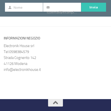
Invia
Nome
Nome
La
tuaemail@example.com
tua
e-
mail
INFORMAZIONI NEGOZIO
Electronik House srl
Tel:0598384579
Strada Cognento 142
41126 Modena
info@electronikhouse.it