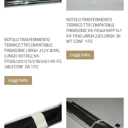
ROTOLO TRASFERIMENTO
TERMICO TTR COMPATIBILE
PANASONIC KX-FA54X KXFP141
KX-FA92 LARGH.220 LUNGH. 30
ROTOLO TRASFERIMENTO
MT. CONF. 1 PZ.
TERMICO TTR COMPATIBILE
PANASONIC LARGH. 212 X 30 ML.
Leggi tutto
LUNGH. KX FA52, KX-
FP205/207/215/218/2451 KX-FG
2853 CONF. DA 1 PZ.
Leggi tutto