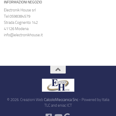
INFORMAZIONI NEGOZIO
Electronik House srl
Tel:0598384579
Strada Cognento 142
41126 Modena
info@electronikhouse.it
© 2026. Creazioni Web
CalcoloMeccanica Snc
- Powered by Italia
TLC and eniac ICT