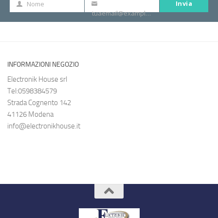
Invia
Nome
Nome
La
tuaemail@example.com
tua
e-
mail
INFORMAZIONI NEGOZIO
Electronik House srl
Tel:0598384579
Strada Cognento 142
41126 Modena
info@electronikhouse.it