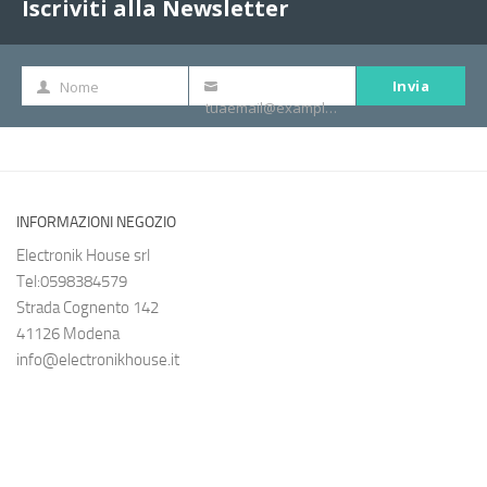
Iscriviti alla Newsletter
Invia
Nome
Nome
La
tuaemail@example.com
tua
e-
mail
INFORMAZIONI NEGOZIO
Electronik House srl
Tel:0598384579
Strada Cognento 142
41126 Modena
info@electronikhouse.it