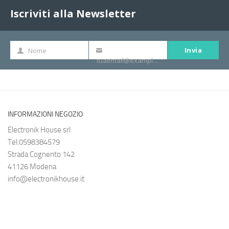
Iscriviti alla Newsletter
Invia
Nome
Nome
La
tuaemail@example.com
tua
e-
mail
INFORMAZIONI NEGOZIO
Electronik House srl
Tel:0598384579
Strada Cognento 142
41126 Modena
info@electronikhouse.it