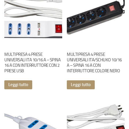
MULTIPRESA 4 PRESE
MULTIPRESA 4 PRESE
UNIVERSALI ITA 10/16 A – SPINA
UNIVERSALI ITA/SCHUKO 10/16
16 A CON INTERRUTTORE CON 2
A – SPINA 16 A CON
PRESE USB
INTERRUTTORE COLORE NERO
Leggi tutto
Leggi tutto