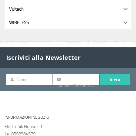
Vultech
WIRELESS
Iscriviti alla Newsletter
Invia
Nome
Nome
La
tuaemail@example.com
tua
e-
mail
INFORMAZIONI NEGOZIO
Electronik House srl
Tel:0598384579