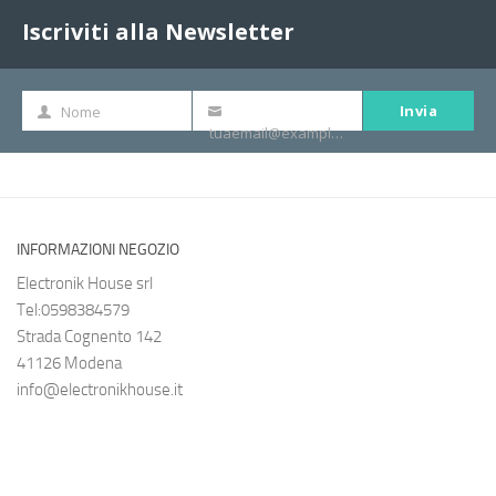
Iscriviti alla Newsletter
Invia
Nome
Nome
La
tuaemail@example.com
tua
e-
mail
INFORMAZIONI NEGOZIO
Electronik House srl
Tel:0598384579
Strada Cognento 142
41126 Modena
info@electronikhouse.it