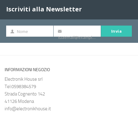
Iscriviti alla Newsletter
Invia
Nome
Nome
La
tuaemail@example.com
tua
e-
mail
INFORMAZIONI NEGOZIO
Electronik House srl
Tel:0598384579
Strada Cognento 142
41126 Modena
info@electronikhouse.it