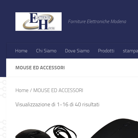
Salta al contenuto
Forniture Elettroniche Modena
Home
Chi Siamo
Dove Siamo
Prodotti
stampa
MOUSE ED ACCESSORI
Home
/ MOUSE ED ACCESSORI
Visualizzazione di 1-16 di 40 risultati