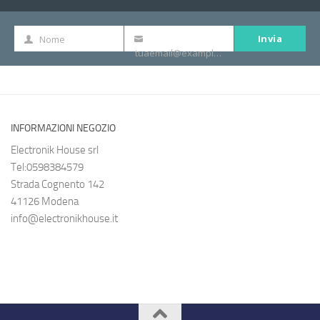
Invia
Nome
Nome
La
tuaemail@example.com
tua
e-
mail
INFORMAZIONI NEGOZIO
Electronik House srl
Tel:0598384579
Strada Cognento 142
41126 Modena
info@electronikhouse.it