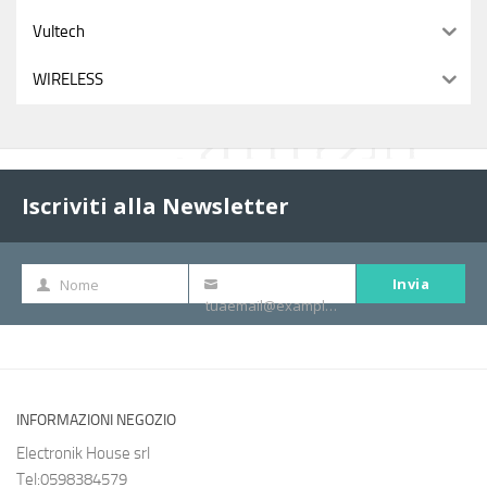
Vultech
WIRELESS
Iscriviti alla Newsletter
Invia
Nome
Nome
La
tuaemail@example.com
tua
e-
mail
INFORMAZIONI NEGOZIO
Electronik House srl
Tel:0598384579