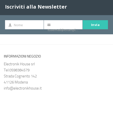
Iscriviti alla Newsletter
Invia
Nome
Nome
La
tuaemail@example.com
tua
e-
mail
INFORMAZIONI NEGOZIO
Electronik House srl
Tel:0598384579
Strada Cognento 142
41126 Modena
info@electronikhouse.it