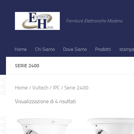
Salta al contenuto
Forniture Elettroniche Modena
Home
Chi Siamo
Dove Siamo
Prodotti
stampa
SERIE 2400
Home
/
Vultech
/
IPC
/ Serie 2400
Visualizzazione di 4 risultati