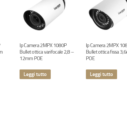
P
Ip Camera 2MPX 1080P
Ip Camera 2MPX 10
mm
Bullet ottica varifocale 2,8 –
Bullet ottica fissa 3
12mm POE
POE
Leggi tutto
Leggi tutto