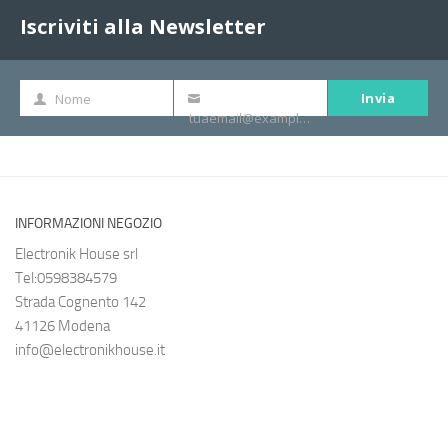
Iscriviti alla Newsletter
Invia
Nome
Nome
La
tuaemail@example.com
tua
e-
mail
INFORMAZIONI NEGOZIO
Electronik House srl
Tel:0598384579
Strada Cognento 142
41126 Modena
info@electronikhouse.it