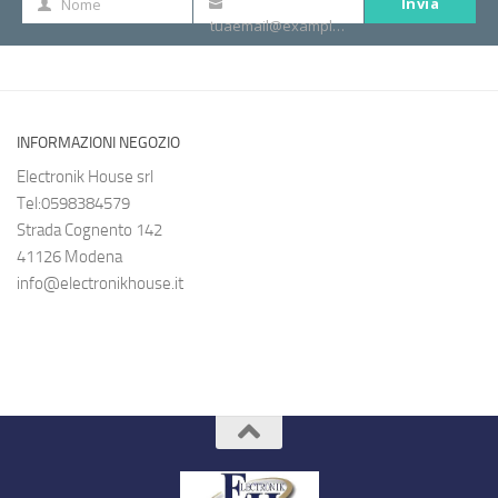
Invia
Nome
Nome
La
tuaemail@example.com
tua
e-
mail
INFORMAZIONI NEGOZIO
Electronik House srl
Tel:0598384579
Strada Cognento 142
41126 Modena
info@electronikhouse.it