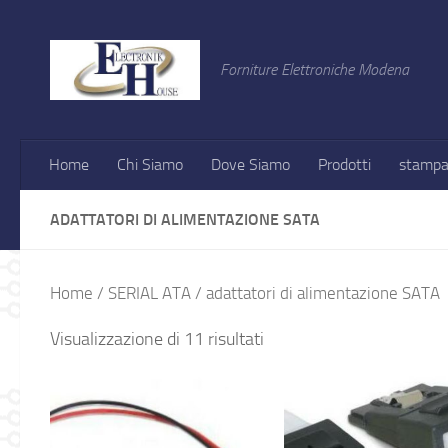
Salta al contenuto
Forniture Elettroniche Modena
Home
Chi Siamo
Dove Siamo
Prodotti
stampa
ADATTATORI DI ALIMENTAZIONE SATA
Home
/
SERIAL ATA
/ adattatori di alimentazione SATA
Visualizzazione di 11 risultati