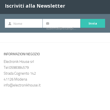
Iscriviti alla Newsletter
Invia
Nome
Nome
La
tuaemail@example.com
tua
e-
mail
INFORMAZIONI NEGOZIO
Electronik House srl
Tel:0598384579
Strada Cognento 142
41126 Modena
info@electronikhouse.it