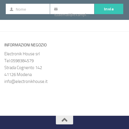
Invia
Nome
Nome
La
tuaemail@example.com
tua
e-
mail
INFORMAZIONI NEGOZIO
Electronik House srl
Tel:0598384579
Strada Cognento 142
41126 Modena
info@electronikhouse.it