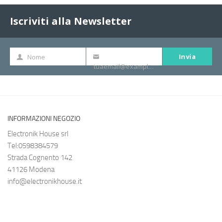
Iscriviti alla Newsletter
Invia
Nome
Nome
La
tuaemail@example.com
tua
e-
mail
INFORMAZIONI NEGOZIO
Electronik House srl
Tel:0598384579
Strada Cognento 142
41126 Modena
info@electronikhouse.it