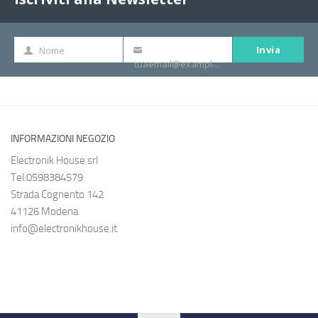
Invia
Nome
Nome
La
tuaemail@example.com
tua
e-
mail
INFORMAZIONI NEGOZIO
Electronik House srl
Tel:0598384579
Strada Cognento 142
41126 Modena
info@electronikhouse.it