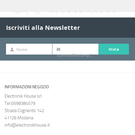
Iscriviti alla Newsletter
Invia
Nome
Nome
La
tuaemail@example.com
tua
e-
mail
INFORMAZIONI NEGOZIO
Electronik House srl
Tel:0598384579
Strada Cognento 142
41126 Modena
info@electronikhouse.it