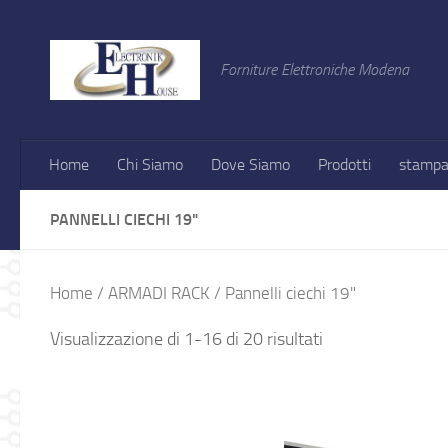
Salta al contenuto
Forniture Elettroniche Modena
Home
Chi Siamo
Dove Siamo
Prodotti
stampa
PANNELLI CIECHI 19"
Home
/
ARMADI RACK
/ Pannelli ciechi 19"
Visualizzazione di 1-16 di 20 risultati