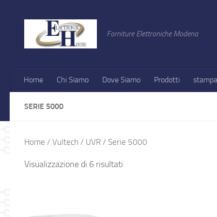
Salta al contenuto
Forniture Elettroniche Modena
Home
Chi Siamo
Dove Siamo
Prodotti
stampa
SERIE 5000
Home
/
Vultech
/
UVR
/ Serie 5000
Visualizzazione di 6 risultati