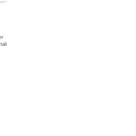
er
nali