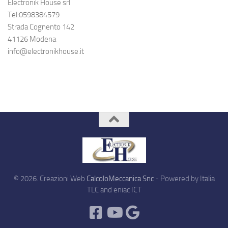
Electronik House srl
Tel:0598384579
Strada Cognento 142
41126 Modena
info@electronikhouse.it
© 2026. Creazioni Web
CalcoloMeccanica Snc
- Powered by Italia
TLC and eniac ICT