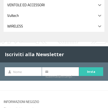
VENTOLE ED ACCESSORI
Vultech
WIRELESS
Iscriviti alla Newsletter
Invia
Nome
Nome
La
tuaemail@example.com
tua
e-
mail
INFORMAZIONI NEGOZIO