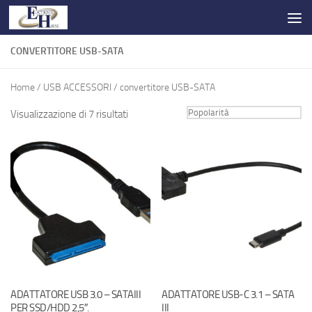
Salta al contenuto
CONVERTITORE USB-SATA
Home
/
USB ACCESSORI
/ convertitore USB-SATA
Visualizzazione di 7 risultati
ADATTATORE USB 3.0 – SATAIII
ADATTATORE USB-C 3.1 – SATA
PER SSD/HDD 2,5″.
III