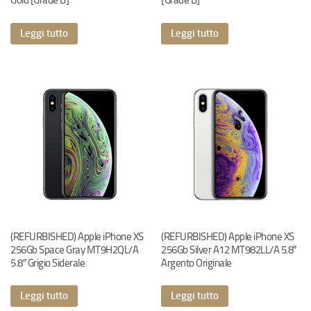
Gold [Grade B]
[Grade B]
Leggi tutto
Leggi tutto
(REFURBISHED) Apple iPhone XS
(REFURBISHED) Apple iPhone XS
256Gb Space Gray MT9H2QL/A
256Gb Silver A12 MT982LL/A 5.8″
5.8″ Grigio Siderale
Argento Originale
Leggi tutto
Leggi tutto