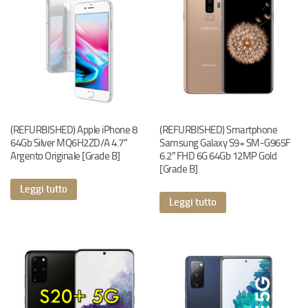
(REFURBISHED) Apple iPhone 8
(REFURBISHED) Smartphone
64Gb Silver MQ6H2ZD/A 4.7″
Samsung Galaxy S9+ SM-G965F
Argento Originale [Grade B]
6.2″ FHD 6G 64Gb 12MP Gold
[Grade B]
Leggi tutto
Leggi tutto