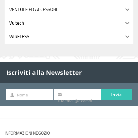
VENTOLE ED ACCESSORI
Vultech
WIRELESS
Iscriviti alla Newsletter
Invia
Nome
Nome
La
tuaemail@example.com
tua
e-
mail
INFORMAZIONI NEGOZIO