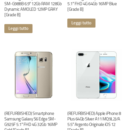
SM-G988B 6.9″ 12Gb RAM 128Gb
5.1″ FHD 4G 64Gb 16MP Blue
Dynamic AMOLED 12MP GRAY
[Grade B]
[Grade B]
Leggi tutto
Leggi tutto
(REFURBISHED) Smartphone
(REFURBISHED) Apple iPhone 8
Samsung Galaxy S6 Edge SM-
Plus 64Gb Silver A11 MQ9L2J/A
G925F 5.1″ FHD 4G 32Gb 16MP
5.5″ Argento Originale iOS 12