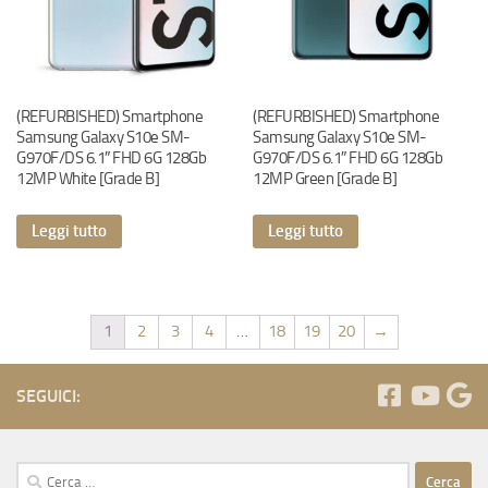
(REFURBISHED) Smartphone
(REFURBISHED) Smartphone
Samsung Galaxy S10e SM-
Samsung Galaxy S10e SM-
G970F/DS 6.1″ FHD 6G 128Gb
G970F/DS 6.1″ FHD 6G 128Gb
12MP White [Grade B]
12MP Green [Grade B]
Leggi tutto
Leggi tutto
1
2
3
4
…
18
19
20
→
SEGUICI:
Ricerca