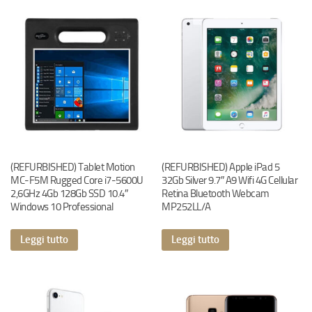
(REFURBISHED) Tablet Motion
(REFURBISHED) Apple iPad 5
MC-F5M Rugged Core i7-5600U
32Gb Silver 9.7″ A9 Wifi 4G Cellular
2,6GHz 4Gb 128Gb SSD 10.4″
Retina Bluetooth Webcam
Windows 10 Professional
MP252LL/A
Leggi tutto
Leggi tutto