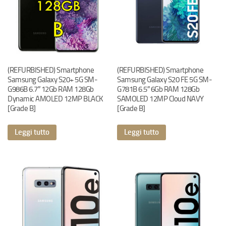
(REFURBISHED) Smartphone
(REFURBISHED) Smartphone
Samsung Galaxy S20+ 5G SM-
Samsung Galaxy S20 FE 5G SM-
G986B 6.7″ 12Gb RAM 128Gb
G781B 6.5″ 6Gb RAM 128Gb
Dynamic AMOLED 12MP BLACK
SAMOLED 12MP Cloud NAVY
[Grade B]
[Grade B]
Leggi tutto
Leggi tutto