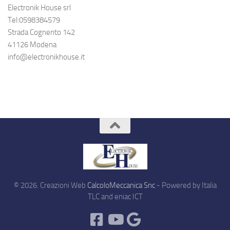
Electronik House srl
Tel:0598384579
Strada Cognento 142
41126 Modena
info@electronikhouse.it
© 2026. Creazioni Web
CalcoloMeccanica Snc
- Powered by Italia
TLC and eniac ICT