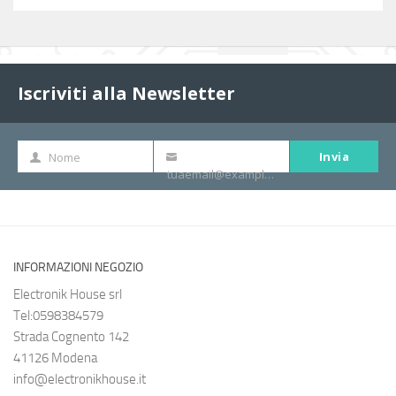
Iscriviti alla Newsletter
Invia
Nome
Nome
La
tuaemail@example.com
tua
e-
mail
INFORMAZIONI NEGOZIO
Electronik House srl
Tel:0598384579
Strada Cognento 142
41126 Modena
info@electronikhouse.it