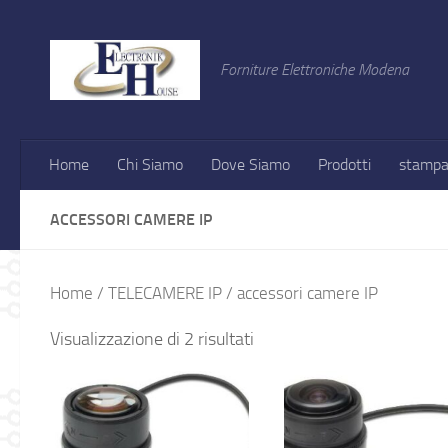
Salta al contenuto
Forniture Elettroniche Modena
Home
Chi Siamo
Dove Siamo
Prodotti
stampa
ACCESSORI CAMERE IP
Home
/
TELECAMERE IP
/ accessori camere IP
Visualizzazione di 2 risultati