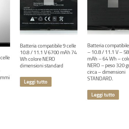
Batteria compatibile.
Batteria compatibile 9 celle
– 10.8 / 11.1 V – 5
10.8 / 11.1 V 6700 mAh 74
celle
mAh – 64 Wh – col
Wh colore NERO
0
NERO – peso 320 
dimensioni standard
e
circa – dimensioni
rammi
STANDARD.
Leggi tutto
Leggi tutto