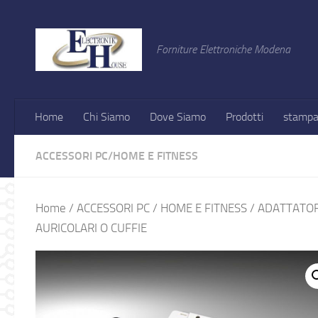
Salta al contenuto
Forniture Elettroniche Modena
Home
Chi Siamo
Dove Siamo
Prodotti
stampa
ACCESSORI PC
/
HOME E FITNESS
Home
/
ACCESSORI PC
/
HOME E FITNESS
/ ADATTATOR
AURICOLARI O CUFFIE