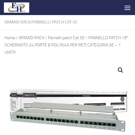
Salta al contenuto
ARMADI RACK
/
PANNELLI PATCH CAT 5E
Home
/
ARMADI RACK
/
Pannelli patch Cat 5E
/ PANNELLO PATCH 19″
SCHERMATO 24 PORTE 8 POLI RJ45 PER RETI CATEGORIA 5E – 1
UNITA’