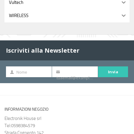
Vultech
WIRELESS
Iscriviti alla Newsletter
Invia
Nome
Nome
La
tuaemail@example.com
tua
e-
mail
INFORMAZIONI NEGOZIO
Electronik House srl
Tel:0598384579
Strada Cognento 142