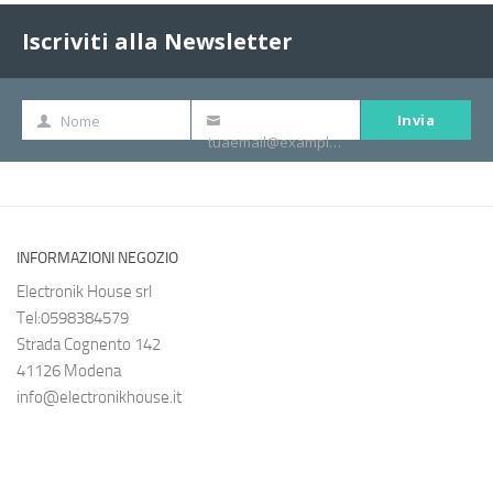
Iscriviti alla Newsletter
Invia
Nome
Nome
La
tuaemail@example.com
tua
e-
mail
INFORMAZIONI NEGOZIO
Electronik House srl
Tel:0598384579
Strada Cognento 142
41126 Modena
info@electronikhouse.it