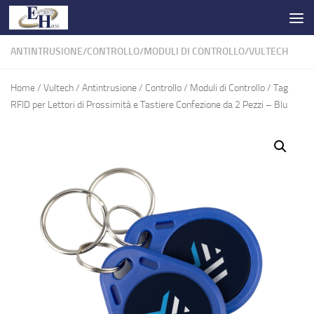
Salta al contenuto
ANTINTRUSIONE
/
CONTROLLO
/
MODULI DI CONTROLLO
/
VULTECH
Home
/
Vultech
/
Antintrusione
/
Controllo
/
Moduli di Controllo
/ Tag
RFID per Lettori di Prossimità e Tastiere Confezione da 2 Pezzi – Blu